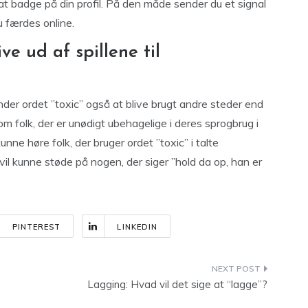
at badge på din profil. På den måde sender du et signal
du færdes online.
ve ud af spillene til
der ordet ”toxic” også at blive brugt andre steder end
m folk, der er unødigt ubehagelige i deres sprogbrug i
unne høre folk, der bruger ordet ”toxic” i talte
 vil kunne støde på nogen, der siger ”hold da op, han er
PINTEREST
LINKEDIN
Lagging: Hvad vil det sige at “lagge”?