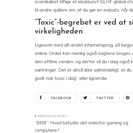
ovenikøbet tilføje et eksklusivt GLHF global ch
til andre spillere om, at du gør en indsats, når 
”Toxic”-begrebet er ved at si
virkeligheden
Ligesom med alt andet internetsprog, så begyn
online. Ordet kan nemlig også sagtens bruges o
den offline verden, og derfor vil du i dag også k
sætninger. Det er altså ikke ualmindeligt, at du
godt nok toxic i dag” eller lignende.
FACEBOOK
TWITTER
Indlægsnavigation
“BRB”: Hvad betyder det indenfor gaming og
computere?