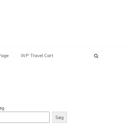
Page
WP Travel Cart
øg
Søg