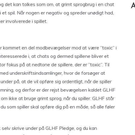
og det kan tolkes som om, at grimt sprogbrug i en chat
A
i et spil. Når nogen er negativ og spreder unødigt had,
er involverede i spillet.
r der kommet en del modbevægelser mod at være ”toxic” i
interesserede i, at chats og dermed spillene bliver et
r fokus på at nedtone de spillere, der er ”toxic”. Til
med underskriftsindsamlinger, hvor de forsøger at
under på, at de vil opføre sig ordentligt, når de spiller
temning, og derfor er der rejst bevægelsen kaldet GLHF
, om ikke at bruge grimt sprog, når du spiller. GLHF står
 du som spiller skal opføre dig på en måde, så alle føler
k selv skrive under på GLHF Pledge, og du kan