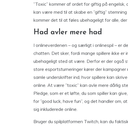
”Toxic” kommer af ordet for giftig på engelsk, 
kan være med til at skabe en ”giftig” stemning 
kommer det til at føles ubehageligt for alle, der 
Had avler mere had
I onlineverdenen – og særligt i onlinespil – e
chatten. Det sker, fordi mange spillere ikke er 
ubehageligt sted at være. Derfor er der også sto
store esportsturneringer kører der kampagner 
samle underskrifter ind, hvor spillere kan skrive 
online. At være ”toxic” kan avle mere dårlig s
Pledge, som er et løfte, du som spiller kan give
for ”good luck, have fun”, og det handler om, at
sig inkluderede online.
Bruger du spilplatformen Twitch, kan du faktis