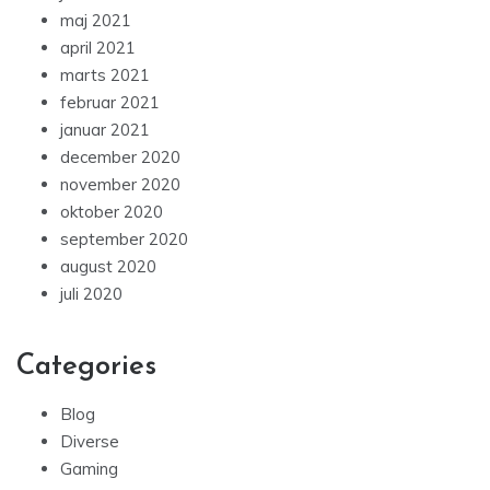
maj 2021
april 2021
marts 2021
februar 2021
januar 2021
december 2020
november 2020
oktober 2020
september 2020
august 2020
juli 2020
Categories
Blog
Diverse
Gaming