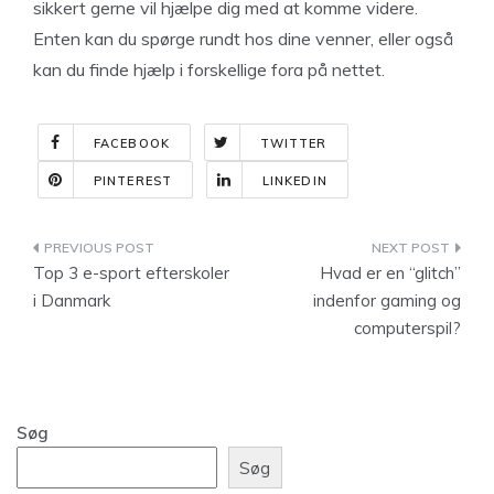
sikkert gerne vil hjælpe dig med at komme videre.
Enten kan du spørge rundt hos dine venner, eller også
kan du finde hjælp i forskellige fora på nettet.
FACEBOOK
TWITTER
PINTEREST
LINKEDIN
Indlægsnavigation
Top 3 e-sport efterskoler
Hvad er en “glitch”
i Danmark
indenfor gaming og
computerspil?
Søg
Søg