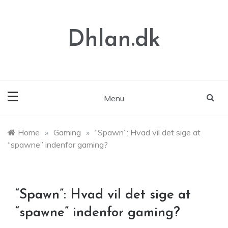
Skip
to
content
Dhlan.dk
Menu
Home
»
Gaming
»
“Spawn”: Hvad vil det sige at
“spawne” indenfor gaming?
“Spawn”: Hvad vil det sige at
“spawne” indenfor gaming?