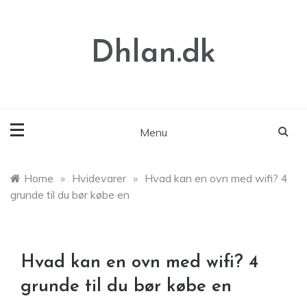
Skip
to
content
Dhlan.dk
Menu
Home
»
Hvidevarer
»
Hvad kan en ovn med wifi? 4
grunde til du bør købe en
Hvad kan en ovn med wifi? 4
grunde til du bør købe en