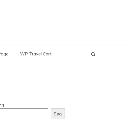
Page
WP Travel Cart
øg
Søg