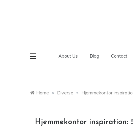
Skip
to
content
About Us
Blog
Contact
Home
»
Diverse
»
Hjemmekontor inspiration:
Hjemmekontor inspiration: 5