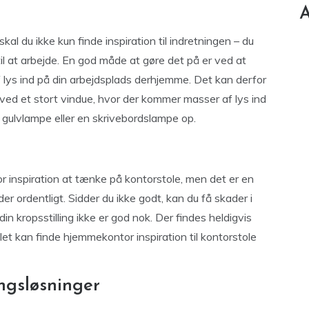
A
kal du ikke kun finde inspiration til indretningen – du
t til at arbejde. En god måde at gøre det på er ved at
 lys ind på din arbejdsplads derhjemme. Det kan derfor
ved et stort vindue, hvor der kommer masser af lys ind
gulvlampe eller en skrivebordslampe op.
inspiration at tænke på kontorstole, men det er en
er ordentligt. Sidder du ikke godt, kan du få skader i
din kropsstilling ikke er god nok. Der findes heldigvis
et kan finde hjemmekontor inspiration til kontorstole
ngsløsninger