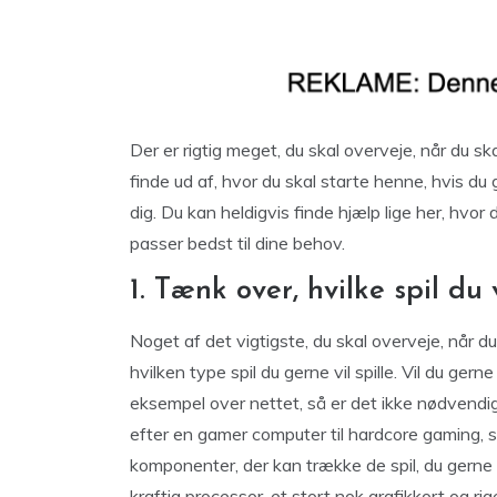
Der er rigtig meget, du skal overveje, når du 
finde ud af, hvor du skal starte henne, hvis d
dig. Du kan heldigvis finde hjælp lige her, hvor
passer bedst til dine behov.
1. Tænk over, hvilke spil du v
Noget af det vigtigste, du skal overveje, når du
hvilken type spil du gerne vil spille. Vil du ger
eksempel over nettet, så er det ikke nødvendi
efter en gamer computer til hardcore gaming, så
komponenter, der kan trække de spil, du gerne v
kraftig processor, et stort nok grafikkort og r