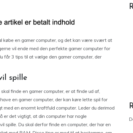
R
skal købe en gamer computer, og det kan være svært at
u gerne vil ende med den perfekte gamer computer for
 du får 3 tips til at vælge den gamer computer, der
il spille
 skal finde en gamer computer, er at finde ud af,
ne have en gamer computer, der kan køre lette spil for
gt med en enormt kraftfuld computer. Leder du derimod
 er det vigtigt, at din computer har nogle
D
il spille. Du skal derfor finde en computer, der har en
igeligt med RAM. Disse ting er med til at bestemme, om