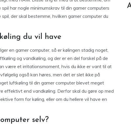
A
le spil har nogle minimumskrav til din gamer computers
e spil, der skal bestemme, hvilken gamer computer du
 køling du vil have
ælger en gamer computer, så er kølingen stadig noget,
tkøling og vandkøling, og der er en del forskel på de
an være et irritationsmoment, hvis du ikke er vant til at
elvfølgelig også kan høres, men det er slet ikke på
get luftkøling til din gamer computer blevet meget
re effektivt end vandkøling. Derfor skal du gøre op med
ektive form for køling, eller om du hellere vil have en
computer selv?