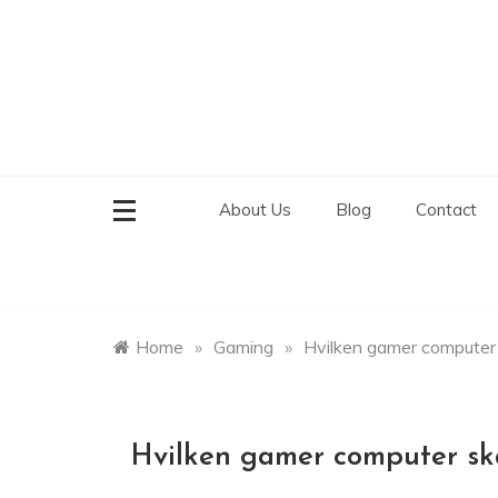
Skip
to
content
About Us
Blog
Contact
Home
»
Gaming
»
Hvilken gamer computer 
Hvilken gamer computer ska