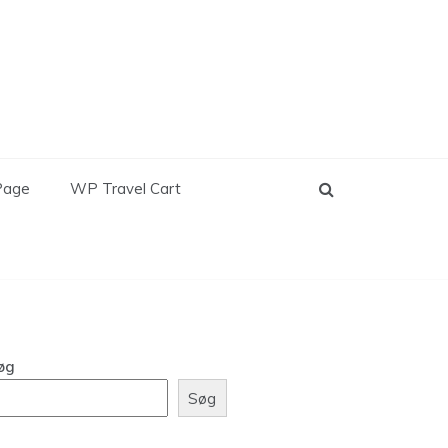
Page
WP Travel Cart
øg
Søg